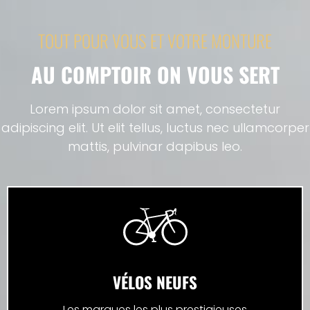
TOUT POUR VOUS ET VOTRE MONTURE
AU COMPTOIR ON VOUS SERT
Lorem ipsum dolor sit amet, consectetur
adipiscing elit. Ut elit tellus, luctus nec ullamcorper
mattis, pulvinar dapibus leo.
VÉLOS NEUFS
Les marques les plus prestigieuses