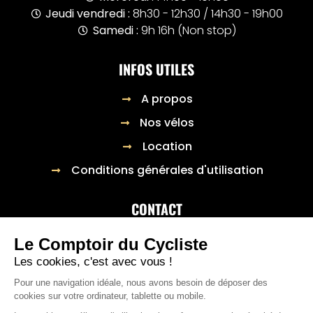
Jeudi vendredi :
8h30 - 12h30 / 14h30 - 19h00
Samedi :
9h 16h (Non stop)
INFOS UTILES
A propos
Nos vélos
Location
Conditions générales d'utilisation
CONTACT
23 Rue général Raynal,
Le Comptoir du Cycliste
03300 Cusset
Les cookies, c'est avec vous !
04 70 98 66 22
Pour une navigation idéale, nous avons besoin de déposer des
cookies sur votre ordinateur, tablette ou mobile.
Formulaire de contact