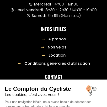
Mercredi :
14h00 - 19h00
Jeudi vendredi :
8h30 - 12h30 / 14h30 - 19h00
Samedi :
9h 16h (Non stop)
INFOS UTILES
A propos
Nos vélos
Location
Conditions générales d'utilisation
CONTACT
23 Rue général Raynal,
Le Comptoir du Cycliste
03300 Cusset
Les cookies, c'est avec vous !
04 70 98 66 22
Pour une navigation idéale, nous avons besoin de déposer des
cookies sur votre ordinateur, tablette ou mobile.